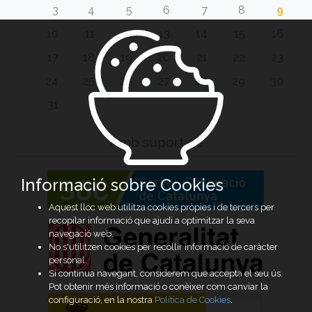
3
4
5
6
7
8
9
10
11
12
13
14
15
16
17
18
19
20
21
22
23
24
25
26
27
28
29
30
31
Amb suport de
Informació sobre Cookies
Aquest lloc web utilitza cookies pròpies i de tercers per
recopilar informació que ajudi a optimitzar la seva
navegació web.
No s'utilitzen cookies per recollir informació de caràcter
personal.
Si continua navegant, considerem que accepta el seu ús.
Pot obtenir més informació o conèixer com canviar la
configuració, en la nostra
Política de Cookies
.