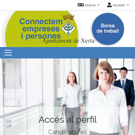
Idioma
Accedir
Accés al perfil
Candidats/es