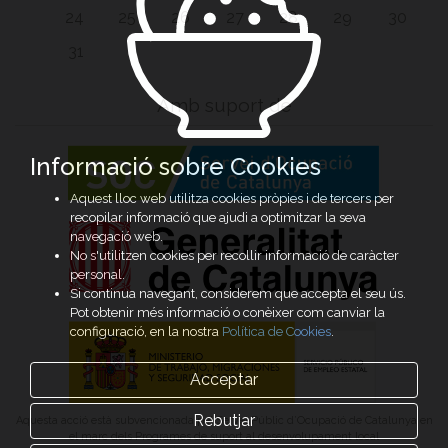
24
25
26
27
28
29
30
31
Amb suport de
Informació sobre Cookies
Aquest lloc web utilitza cookies pròpies i de tercers per
recopilar informació que ajudi a optimitzar la seva
navegació web.
No s'utilitzen cookies per recollir informació de caràcter
personal.
Si continua navegant, considerem que accepta el seu ús.
Pot obtenir més informació o conèixer com canviar la
configuració, en la nostra
Política de Cookies
.
Acceptar
Rebutjar
Aquesta acció està subvencionada pel Servei Públic d’Ocupació de Catalunya en
el marc dels Programes de suport al desenvolupament local