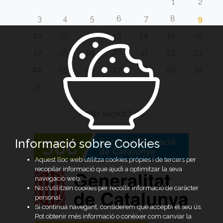
1
2
3
4
5
6
7
8
9
10
11
12
13
14
15
16
17
18
19
20
21
22
23
24
25
26
27
28
29
30
31
Amb suport de
Informació sobre Cookies
Aquest lloc web utilitza cookies pròpies i de tercers per
recopilar informació que ajudi a optimitzar la seva
navegació web.
No s'utilitzen cookies per recollir informació de caràcter
personal.
Si continua navegant, considerem que accepta el seu ús.
Pot obtenir més informació o conèixer com canviar la