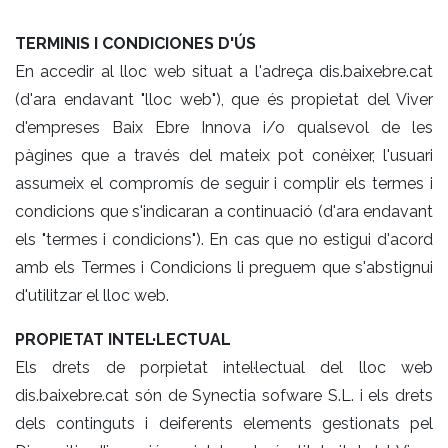
TERMINIS I CONDICIONES D'ÚS
En accedir al lloc web situat a l'adreça dis.baixebre.cat
(d'ara endavant "lloc web"), que és propietat del Viver
d'empreses Baix Ebre Innova i/o qualsevol de les
pàgines que a través del mateix pot conèixer, l'usuari
assumeix el compromís de seguir i complir els termes i
condicions que s'indicaran a continuació (d'ara endavant
els "termes i condicions"). En cas que no estigui d'acord
amb els Termes i Condicions li preguem que s'abstignui
d'utilitzar el lloc web.
PROPIETAT INTEL·LECTUAL
Els drets de porpietat intel·lectual del lloc web
dis.baixebre.cat són de Synectia sofware S.L. i els drets
dels continguts i deiferents elements gestionats pel