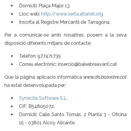
DomicilI: Plaça Major 13
Lloc web:
http://www.xerta.altanet.org
Inscrita al Registre Mercantil de Tarragona.
Per a comunicar-se amb nosaltres, posem a la seva
disposició diferents mitjans de contacte:
Telèfon: 977471735
Correu electrònic: insercio@baixebreavant.cat
Que la pàgina aplicació informàtica
www.dis.baixebre.cat
ha estat desenvolupada per:
Synectia Software S.L.
CIF: B54805072.
Domicili: Calle Santo Tomás, 2 Planta 3 - Oficina
15 - 03801 Alcoy, Alicante.