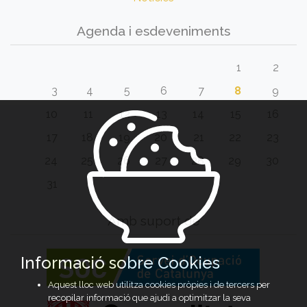
Agenda i esdeveniments
1
2
3
4
5
6
7
8
9
10
11
12
13
14
15
16
17
18
19
20
21
22
23
24
25
26
27
28
29
30
31
Amb suport de
Informació sobre Cookies
Aquest lloc web utilitza cookies pròpies i de tercers per
recopilar informació que ajudi a optimitzar la seva