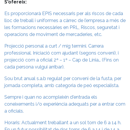
S'ofereix:
Es proporcionarà EPIS necessaris per als riscos de cada
lloc de treball i uniformes a càrrec de l’empresa a més de
les formacions necessàries en PRL, Riscos, seguretat i
operacions de moviment de mercaderies, etc.
Projecció personal a curt / mig termini. Carrera
professional. Iniciació com ajudant (segons conveni), i
projecció com a oficial 2ª – 1ª – Cap de Línia… (Fins on
cada persona vulgui arribar).
Sou brut anual s.a.b regulat per conveni de la fusta, per
jornada completa, amb categoria de peó especialista.
Sempre i quan no acompleixin d'entrada els
coneixements i/o experiència adequats per a entrar com
a oficials.
Horaris: Actualment treballant a un sol torn de 6 a 14 h.
En un futur possibilitat de dos torns de 6 a 14 i de 14 a