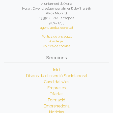
Ajuntament de Xerta
Horari: Divendres(quinzenalment) de 9h a 14h
Plaça Major 13
43592 XERTA Tarragona
977471735
agencia@baixebre.cat
Política de privacitat
Avís legal
Política de cookies
Seccions
Inici
Dispositiu d'Inserció Sociolaboral
Candidats/es
Empreses
Ofertes
Formació
Emprenedoria
Notícies