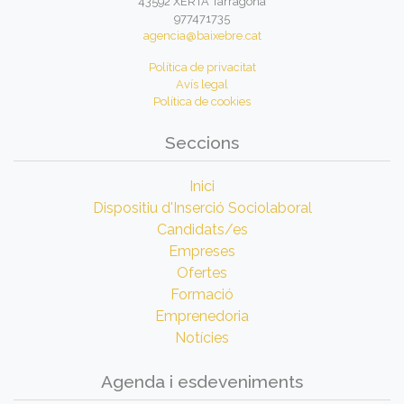
43592 XERTA Tarragona
977471735
agencia@baixebre.cat
Política de privacitat
Avís legal
Política de cookies
Seccions
Inici
Dispositiu d'Inserció Sociolaboral
Candidats/es
Empreses
Ofertes
Formació
Emprenedoria
Notícies
Agenda i esdeveniments