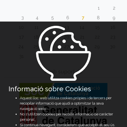
1
2
3
4
5
6
7
8
9
10
11
12
13
14
15
16
17
18
19
20
21
22
23
24
25
26
27
28
29
30
31
Amb suport de
Informació sobre Cookies
Aquest lloc web utilitza cookies pròpies i de tercers per
recopilar informació que ajudi a optimitzar la seva
navegació web.
No s'utilitzen cookies per recollir informació de caràcter
personal.
Si continua navegant, considerem que accepta el seu ús.