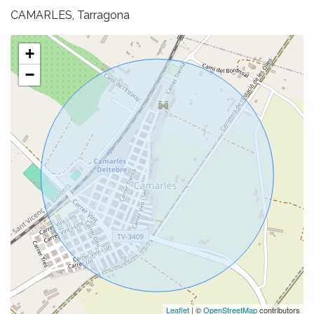
CAMARLES, Tarragona
+
−
Leaflet
| ©
OpenStreetMap
contributors