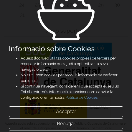
24
25
26
27
28
29
30
31
Amb suport de
Informació sobre Cookies
Aquest lloc web utilitza cookies pròpies i de tercers per
recopilar informació que ajudi a optimitzar la seva
navegació web.
No s'utilitzen cookies per recollir informació de caràcter
personal.
Si continua navegant, considerem que accepta el seu ús.
Pot obtenir més informació o conèixer com canviar la
configuració, en la nostra
Política de Cookies
.
Acceptar
Rebutjar
Aquesta acció està subvencionada pel Servei Públic d’Ocupació de Catalunya en
el marc dels Programes de suport al desenvolupament local